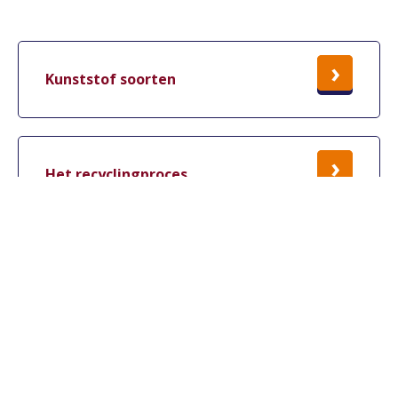
Lees
Kunststof soorten
meer
Lees
Het recyclingproces
meer
Lees
Industrie & Infra
meer
Verschillende plastic
productcategorieën.