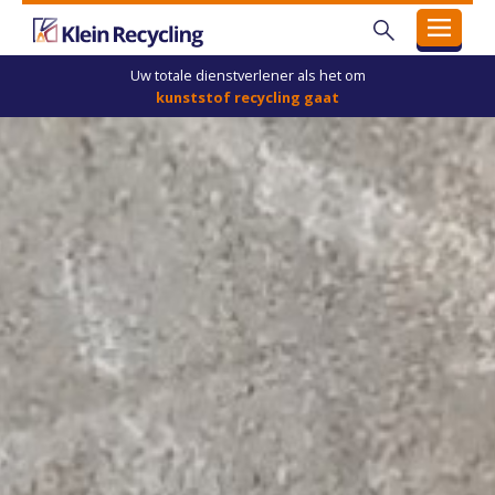
Uw
totale
dienstverlener
als
het
om
kunststof
recycling
gaat