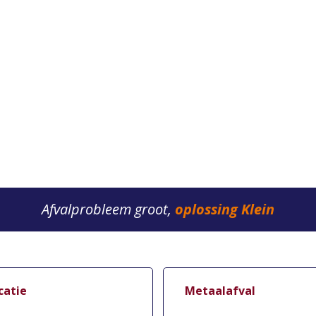
Afvalprobleem groot,
oplossing Klein
catie
Metaalafval